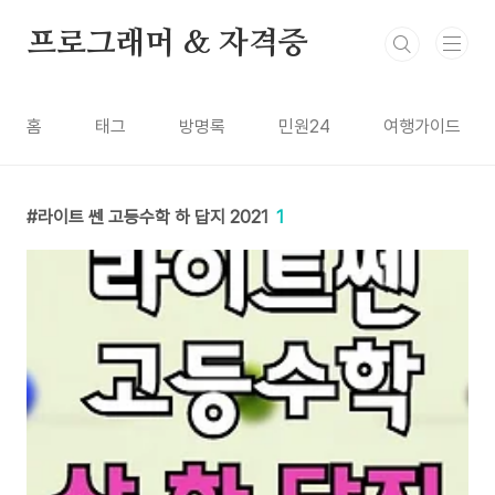
본문 바로가기
프로그래머 & 자격증
홈
태그
방명록
민원24
여행가이드
라이트 쎈 고등수학 하 답지 2021
1