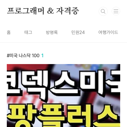
본문 바로가기
프로그래머 & 자격증
홈
태그
방명록
민원24
여행가이드
미국 나스닥 100
1