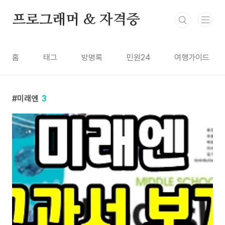
본문 바로가기
프로그래머 & 자격증
홈
태그
방명록
민원24
여행가이드
미래엔
3