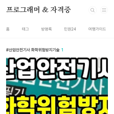
본문 바로가기
프로그래머 & 자격증
홈
태그
방명록
민원24
여행가이드
산업안전기사 화학위험방지기술
1