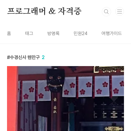
본문 바로가기
프로그래머 & 자격증
홈
태그
방명록
민원24
여행가이드
수경신사 텐만구
2