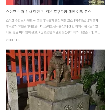
스이쿄 수경 신사 텐만구, 일본 후쿠오카 텐진 여행 코스
스이쿄 수경 신사 텐만구, 일본 후쿠오카 텐진 여행 코스 3박4일로 남자 혼자
후쿠오카 여행을 다녀왔습니다. 스이쿄 신사를 낮에 간 건 마지막 귀국날이었
네요. 전날 비가 많이 왔고, 7월 초였던 이날도 오전부터 비가 내렸습니다. 후쿠
오카 7월 날씨는 그냥 "비"입니다. 비가 많이 와요. 강도 빗물 때문에 색이 노랗
2018. 11. 5.
게 변했고, 하늘도 먹구름 때문에 흐렸었죠. 후쿠오카 여행 첫 날, 스이쿄 신사
를 밤에 돌아다녔습니다. 이치란 라멘 본점 들렀다가 우연히 들렀었죠. [후쿠오
카 텐진 여행 코스 - 수경신사 텐만구 밤 풍경 [바로가기]] 그래도 마지막 날인
데 맑은 정신과 맑은 날씨 속에서 수경 신사 텐만구를 다시 한 번 찾았습니다.
수경신사는 텐만구로도 유명해 수험생들이 시험 기간에 많이 찾는 신사라고 합
니다. 입..