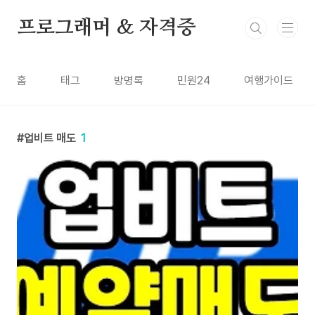
본문 바로가기
프로그래머 & 자격증
홈
태그
방명록
민원24
여행가이드
업비트 매도
1