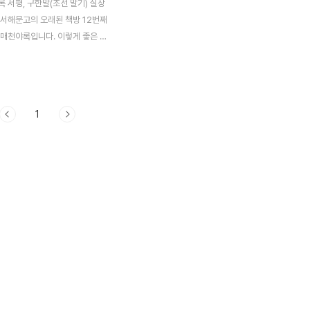
 서평, 구한말(조선 말기) 실상
 서해문고의 오래된 책방 12번째
 매천야록입니다. 이렇게 좋은 책
격에 판매하는 서해문고에 항상 감
말을 다룬 이 책의 서평 시작합니
황현은 조선 말기 신문과 여러 소
고 믿을만한 정보만으로 매천야
1
다. ■ 인간 세상에 글 아는 사
기만 하구나 황현의 절명 시 중
구절鳥獸哀鳴海岳嚬 槿花世界
燈掩卷懷千古 難作人間識字
도 슬피 울고 강산도 찡그리네.무
이 이젠 망해 버렸어라. 가을 등
덮고 지난날 생각하니,인간 세상
사람 노릇 하기 어렵기만 하구나
하는 데 필요한 문자와 그 문자를
군가가 있다. 이 시대에..