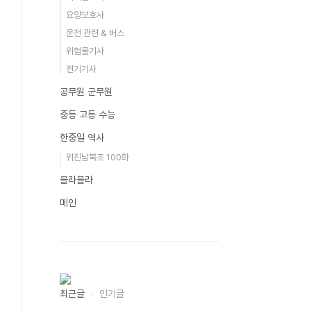
요양보호사
운전 관련 & 버스
위험물기사
전기기사
공무원 군무원
중등 고등 수능
한중일 역사
위진남북조 100화
블라블라
메인
최근글
인기글