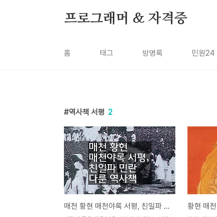
본문 바로가기
프로그래머 & 자격증
홈
태그
방명록
민원24
역사책 서평
2
매천 황현 매천야록 서평, 친일파 민란 다룬 역사책