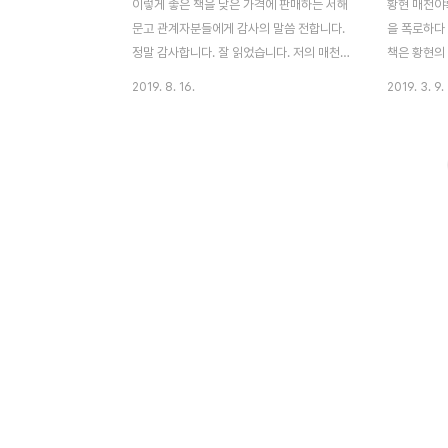
이렇게 좋은 책을 낮은 가격에 판매하는 서해
황현 매천야록
문고 관계자분들에게 감사의 말씀 전합니다.
을 폭로하다
정말 감사합니다. 잘 읽었습니다. 저의 매천
책은 황현의
황현의 매천야록 서평 시작합니다. 수많은 민
을 낮은 가
2019. 8. 16.
2019. 3. 9.
란충무공과 우암의 후손들마저도 탐욕에 빠
사하며 구한
진 구한 말. 작디작은 권력을 탐하려는 자들
다. 참고로 
은 수많은 이들을 박해하고 괴롭혔다. 책을
문들을 접하
정확히 절반으로 나눠보면, 조선 왕조에 대한
록을 지었습니
분노의 민란과 식민지배를 시작한 일제의 분
람 노릇 어렵
노에 대한 민란이 존재한다. 친일파에 대한
네 번째 
민란은 의외로 적다. 그들의 영향력을 당시엔
已沈淪秋
알아차리지 못했던 것이 원인인 듯 민씨 일가
人 새 짐승
가 다시 집권하자 민중들이 대원군을 그리워
궁화 온 세상
했으나, 민씨 일가의 흉포함이 그 이유이지
불 아래 책 
대원군의 선행이 딱히 그리웠던 건 아니라는
에 글 아는 
기록처럼, 구한말의 민중들은 상하좌우가 모
시대를 기록
두 막혀 들끓는 분노를 표출할..
아는 어느 누