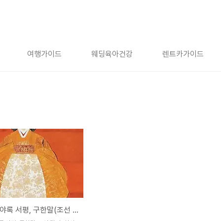
여행가이드
웨딩육아건강
렌트카가이드
황현 매천야록 서평, 구한말(조선 말기) 실상 폭로하다, 고종 민비