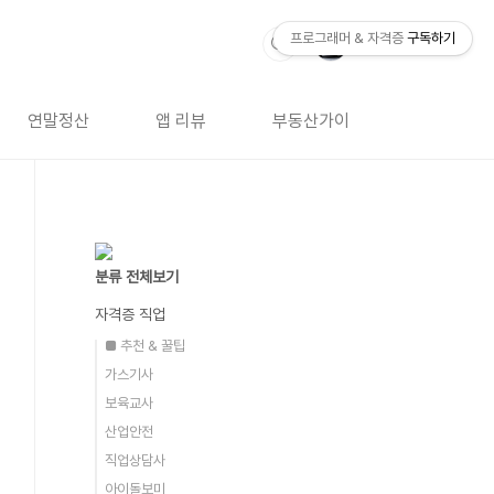
프로그래머 & 자격증
구독하기
연말정산
앱 리뷰
부동산가이드
자격증 
분류 전체보기
자격증 직업
■ 추천 & 꿀팁
가스기사
보육교사
산업안전
직업상담사
아이돌보미