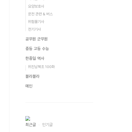
요양보호사
운전 관련 & 버스
위험물기사
전기기사
공무원 군무원
중등 고등 수능
한중일 역사
위진남북조 100화
블라블라
메인
최근글
인기글