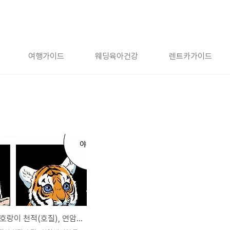
여행가이드
웨딩육아건강
렌트카가이드
열하일기 호랑이 천적(호질), 연암 박지원 글과 호랑이형님 웹툰