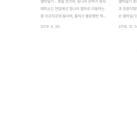
열하일기 - 흑칠 젓가락, 당나라 문학가 왕유
열하일기 호랑
에피소드 연암께선 청나라 열하로 이동하는
과 호랑이형
중 이곳저곳에 들리며, 출처가 불분명한 책에
쓴 열하일기
서부터 조선에 알려진 귀한 책을 많이 접하셨
도 합니다. 
2019. 4. 30.
2018. 12. 1
습니다. 열하일기를 풍족하게 만드는 많은 이
들어있어서 
야기는 흥미로운 책이라면 놓지 않고 정독하
그중에서도 
셨던 연암의 독서량과 비례했다고 봐야겠습
로운데요. 상
니다. 아래 몇 가지 신기한 이야기는 열하일
리 안주 삼아
기의 동란섭필銅蘭涉筆 편에 나온 것으로,
랑이 피해)이
연암께선 다른 책의 기록을 인용하고 그 뒤에
이야기도 많
본인의 의견을 적는 것으로 열하일기 신기한
이 관련 글
에피소드를 정리하셨습니다. 열하일기 신기
웹툰 호랑이
한 에피소드 1. 흑칠 젓가락유양잡조酉陽雜
기에 모두 
爼 단성식段成式 저著에 보면, 요사이 어떤
를 즐겨 보
바다 사람이 신라로 가는 길에 바람에 밀려서
있습니다. 호
한 섬 위에 이르니, 산에 가득하게 흑칠黑漆
일기 관내정
젓가락이 달린 큰 나무가 많았다..
(호랑이)은 