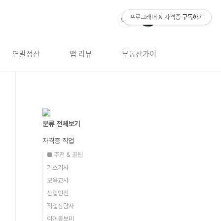
프로그래머 & 자격증
구독하기
연말정산
앱 리뷰
부동산가이드
자격증 
분류 전체보기
자격증 직업
■ 추천 & 꿀팁
가스기사
보육교사
산업안전
직업상담사
아이돌보미