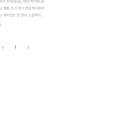
이 천적(호질), 연암 박지원 글
님 웹툰 조선 후기 연암 박지원이
는 재미있는 한 편의 소설책이기
책 속엔 워낙에 다양한 이야기가
4.
특정 분야로 분리하기도 어렵죠.
특히 동물에 관련된 글들은 흥미
상 속의 동물 용을 주제로 술자
1
 나누는 이야기도 있고, 호환(호
 많던 조선 시대 특성상 호랑이
습니다. 이 포스트에서 다룰 호랑
은 관내정사편 호질입니다. 네이버
 형님에 나오는 캐릭터가 열하일
수록되어 있으니, 이상규님의 만화
신 분들이라면 가볍게 즐길 수도
랑이에 대해서 박지원 저, 열하
사(關內程史) 호질(虎叱) 편 범
착하고도..