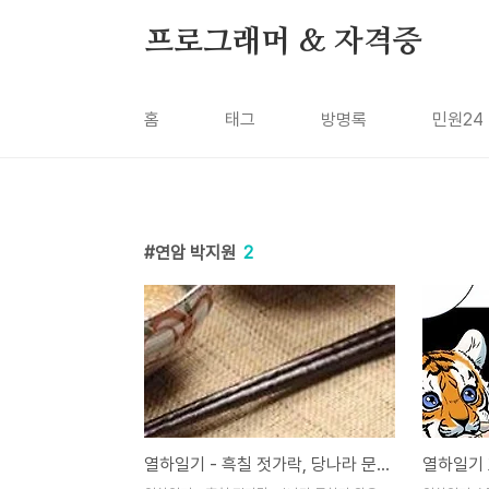
본문 바로가기
프로그래머 & 자격증
홈
태그
방명록
민원24
연암 박지원
2
열하일기 - 흑칠 젓가락, 당나라 문학가 왕유 에피소드