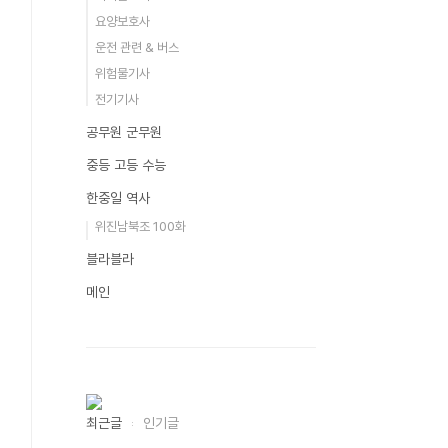
요양보호사
운전 관련 & 버스
위험물기사
전기기사
공무원 군무원
중등 고등 수능
한중일 역사
위진남북조 100화
블라블라
메인
최근글
인기글