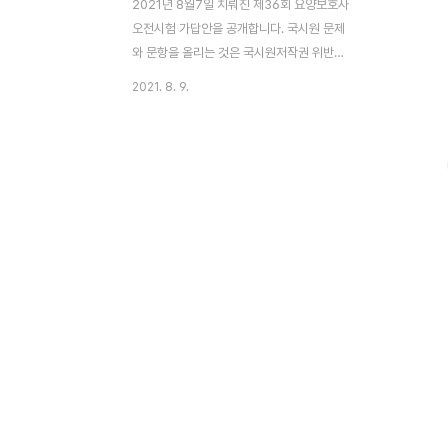
2021년 8월7일 치뤄진 제36회 요양보호사
오전시험 가답안을 공개합니다. 국시원 문제
와 문항을 올리는 것은 국시원저작권 위반으
로서 올릴수가 없습니다. 따라서 답안만 올려
2021. 8. 9.
드리니 짝수형, 홀수형 구분없는 점 참고하여
가채점 하시길 바랍니다. 감사합니다, 그리고
모두 수고하셨습니다. ▼ 40회 요양보호사
시험 답안 확인 ▼ 오전 홀수형 [바로가기]
짝수형 [바로가기] 오후 홀수형 [바로가기]
짝수형 [바로가기] 1번~35번 필기 시험은
21문제 이상 맞아야 합격이고, 36~80번 실
기에선 27문제 이상 맞아야 합격입니다. 요
양보호사 시험 홀수, 짝수 구분없이 올리니
맞는 답 확인하세요. 36회 요양보호사 자격
시험 오전 시험 답안 1번 : 성인 자녀가 근거
리에 살면서 2번 : 의존성이 증가 3번 : 뇌경
색으..