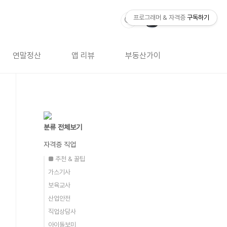
프로그래머 & 자격증
구독하기
연말정산
앱 리뷰
부동산가이드
자격증 
분류 전체보기
자격증 직업
■ 추천 & 꿀팁
가스기사
보육교사
산업안전
직업상담사
아이돌보미