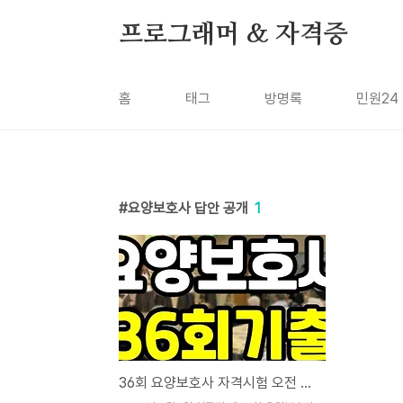
본문 바로가기
프로그래머 & 자격증
홈
태그
방명록
민원24
요양보호사 답안 공개
1
36회 요양보호사 자격시험 오전 시험 답안 - 60점 이상 합격