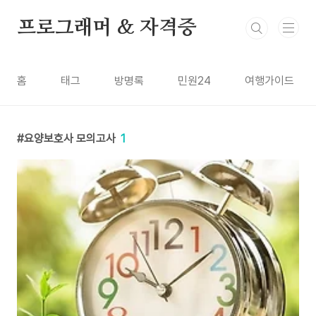
본문 바로가기
프로그래머 & 자격증
홈
태그
방명록
민원24
여행가이드
요양보호사 모의고사
1