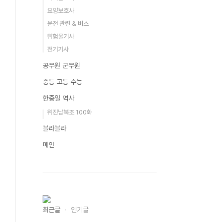
요양보호사
운전 관련 & 버스
위험물기사
전기기사
공무원 군무원
중등 고등 수능
한중일 역사
위진남북조 100화
블라블라
메인
최근글
인기글