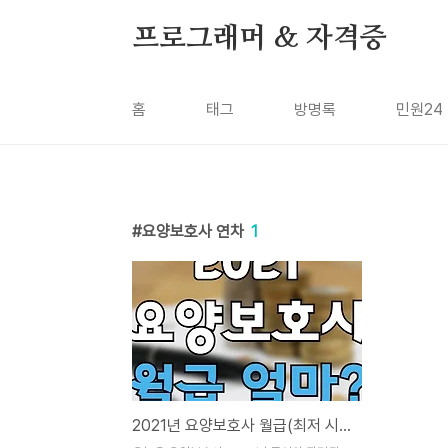
본문 바로가기
프로그래머 & 자격증
홈
태그
방명록
민원24
요양보호사 연차
1
2021년 요양보호사 월급(최저 시급+연차수당) 계산하면?