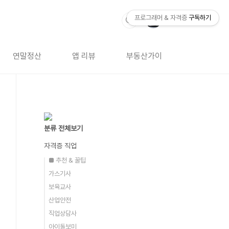
프로그래머 & 자격증
구독하기
연말정산
앱 리뷰
부동산가이드
자격증 
분류 전체보기
자격증 직업
■ 추천 & 꿀팁
가스기사
보육교사
산업안전
직업상담사
아이돌보미