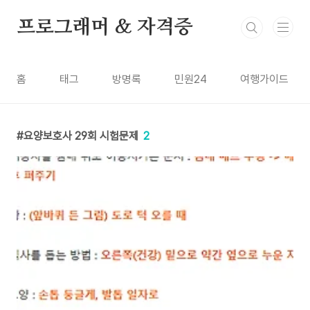
본문 바로가기
프로그래머 & 자격증
홈
태그
방명록
민원24
여행가이드
요양보호사 29회 시험문제
2