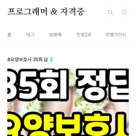
본문 바로가기
프로그래머 & 자격증
홈
태그
방명록
민원24
여행가이드
요양보호사 35회 답
2