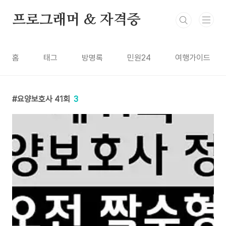
본문 바로가기
프로그래머 & 자격증
홈
태그
방명록
민원24
여행가이드
요양보호사 41회
3