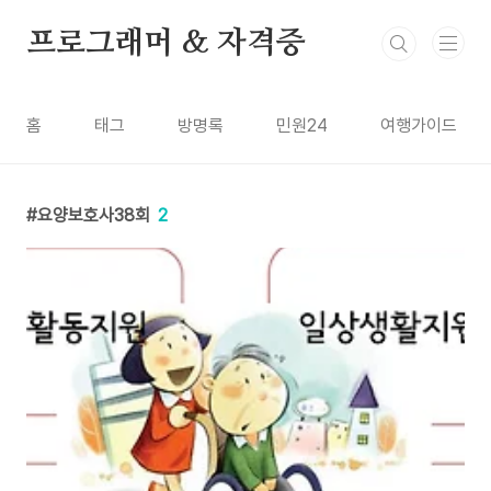
본문 바로가기
프로그래머 & 자격증
홈
태그
방명록
민원24
여행가이드
요양보호사38회
2