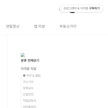
프로그래머 & 자격증
구독하기
연말정산
앱 리뷰
부동산가이드
자격증 
분류 전체보기
자격증 직업
■ 추천 & 꿀팁
가스기사
보육교사
산업안전
직업상담사
아이돌보미