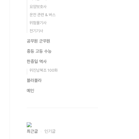
요양보호사
운전 관련 & 버스
위험물기사
전기기사
공무원 군무원
중등 고등 수능
한중일 역사
위진남북조 100화
블라블라
메인
최근글
인기글