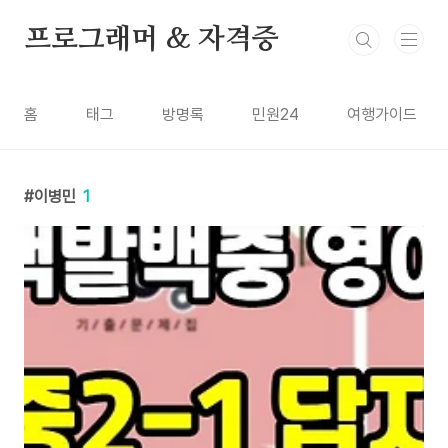
본문 바로가기
프로그래머 & 자격증
홈
태그
방명록
민원24
여행가이드
이병민
1