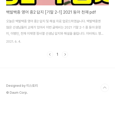
백발백중 영어 중2 답지 [기말 2-1] 2021 동아 천재 pdf
오늘은 백발백중 영어 중2 답지 및 해설 자료 업로드하였습니다. 백발백중엔
많은 선생님들의 교재가 있어서 이번 글에서는 2021 기말 2-1 중 동아 윤정
미, 이병민, 천재 이재영 정사열 선생님 답지와 해설을 올립니다. 이비에스 영어
교재만으로는 내신 대비하는 게 현실적으로 많이 어려울 것 같아 내신 대비용
2021. 6. 4.
으로도 좋은 문제집입니다. 먼저 이비에스 교재로 소리 내며 한글로 해석을 한
다음 이 교재로 돌아와 제가 한 해석과 일치하는지 확인하는 식으로 공부하는
1
걸 추천할게요. 틀렸다면 문장 구조 분석에서 정답을 확인하는 식으로 공부하
는 게 좋다고 생각합니다. 백발백중 영어 중2 답지 이제 소개할게요. [백발백중
중2-1 기말 영어 답지] [동아 윤정미 기말 2-1] [동아 이병민 기말 2-1] [천재
이재영 ..
Designed by 티스토리
© Daum Corp.