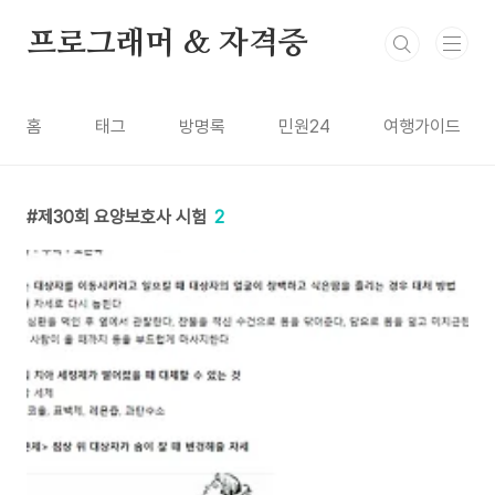
본문 바로가기
프로그래머 & 자격증
홈
태그
방명록
민원24
여행가이드
제30회 요양보호사 시험
2