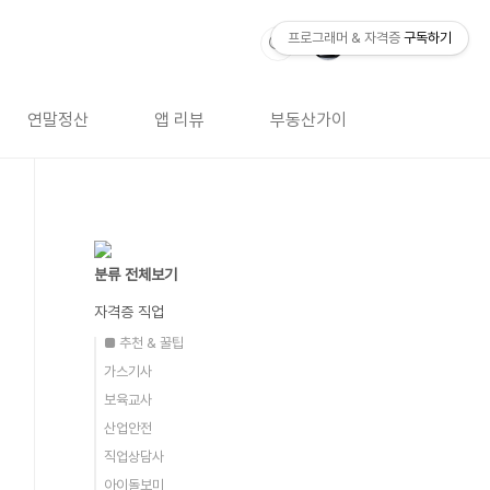
프로그래머 & 자격증
구독하기
연말정산
앱 리뷰
부동산가이드
자격증 
분류 전체보기
자격증 직업
■ 추천 & 꿀팁
가스기사
보육교사
산업안전
직업상담사
아이돌보미