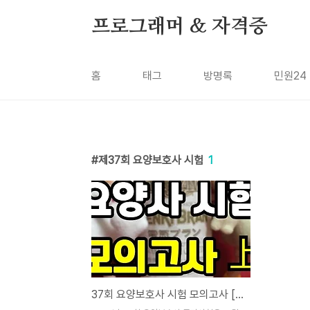
본문 바로가기
프로그래머 & 자격증
홈
태그
방명록
민원24
제37회 요양보호사 시험
1
37회 요양보호사 시험 모의고사 [난이도 上] 20문제 정답 - 답안 포함