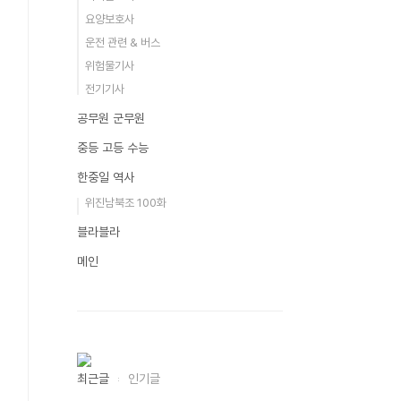
요양보호사
운전 관련 & 버스
위험물기사
전기기사
공무원 군무원
중등 고등 수능
한중일 역사
위진남북조 100화
블라블라
메인
최근글
인기글