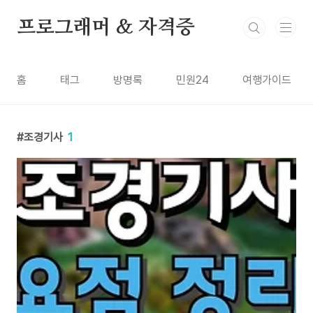
본문 바로가기
프로그래머 & 자격증
홈
태그
방명록
민원24
여행가이드
조경기사
1