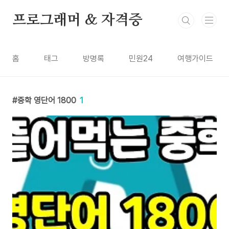
본문 바로가기
프로그래머 & 자격증
홈
태그
방명록
민원24
여행가이드
중학 영단어 1800
1