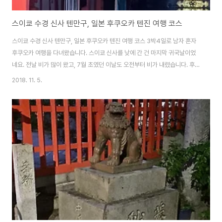
스이쿄 수경 신사 텐만구, 일본 후쿠오카 텐진 여행 코스
스이쿄 수경 신사 텐만구, 일본 후쿠오카 텐진 여행 코스 3박4일로 남자 혼자
후쿠오카 여행을 다녀왔습니다. 스이쿄 신사를 낮에 간 건 마지막 귀국날이었
네요. 전날 비가 많이 왔고, 7월 초였던 이날도 오전부터 비가 내렸습니다. 후쿠
오카 7월 날씨는 그냥 "비"입니다. 비가 많이 와요. 강도 빗물 때문에 색이 노랗
2018. 11. 5.
게 변했고, 하늘도 먹구름 때문에 흐렸었죠. 후쿠오카 여행 첫 날, 스이쿄 신사
를 밤에 돌아다녔습니다. 이치란 라멘 본점 들렀다가 우연히 들렀었죠. [후쿠오
카 텐진 여행 코스 - 수경신사 텐만구 밤 풍경 [바로가기]] 그래도 마지막 날인
데 맑은 정신과 맑은 날씨 속에서 수경 신사 텐만구를 다시 한 번 찾았습니다.
수경신사는 텐만구로도 유명해 수험생들이 시험 기간에 많이 찾는 신사라고 합
니다. 입..