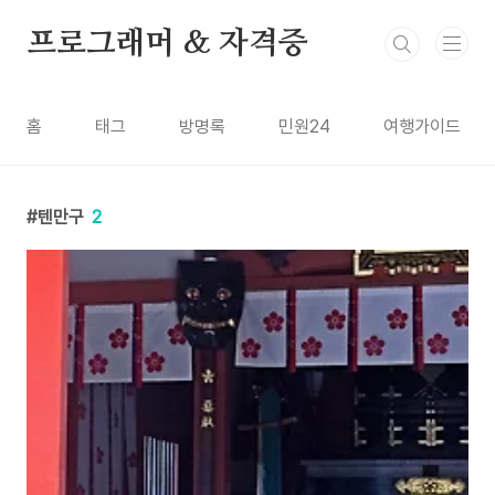
본문 바로가기
프로그래머 & 자격증
홈
태그
방명록
민원24
여행가이드
텐만구
2