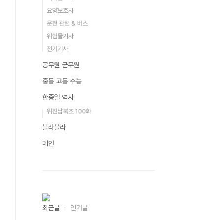
요양보호사
운전 관련 & 버스
위험물기사
전기기사
공무원 군무원
중등 고등 수능
한중일 역사
위진남북조 100화
블라블라
메인
최근글
인기글