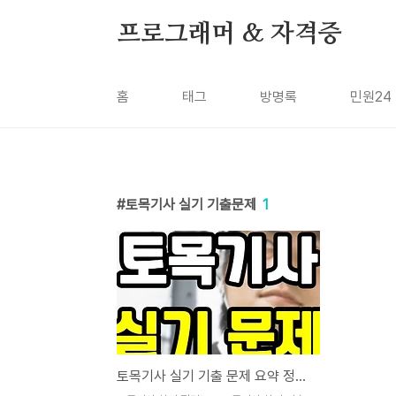
본문 바로가기
프로그래머 & 자격증
홈
태그
방명록
민원24
토목기사 실기 기출문제
1
토목기사 실기 기출 문제 요약 정리노트 pdf 다운로드