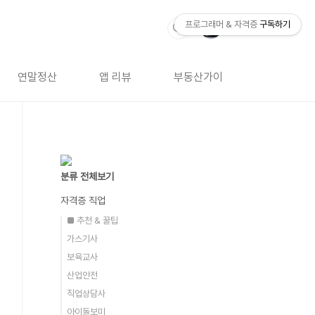
프로그래머 & 자격증
구독하기
연말정산
앱 리뷰
부동산가이드
자격증 
분류 전체보기
자격증 직업
■ 추천 & 꿀팁
가스기사
보육교사
산업안전
직업상담사
아이돌보미