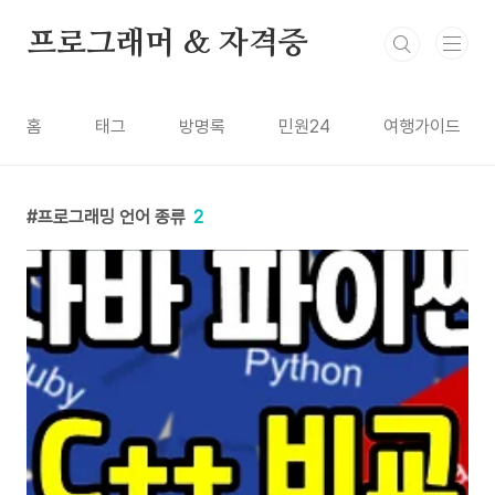
본문 바로가기
프로그래머 & 자격증
홈
태그
방명록
민원24
여행가이드
프로그래밍 언어 종류
2