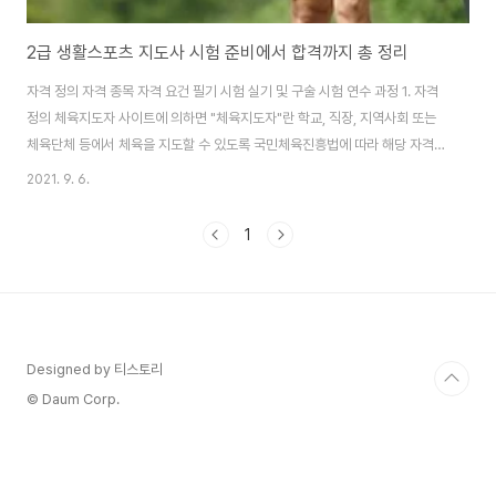
2급 생활스포츠 지도사 시험 준비에서 합격까지 총 정리
자격 정의 자격 종목 자격 요건 필기 시험 실기 및 구술 시험 연수 과정 1. 자격
정의 체육지도자 사이트에 의하면 "체육지도자"란 학교, 직장, 지역사회 또는
체육단체 등에서 체육을 지도할 수 있도록 국민체육진흥법에 따라 해당 자격을
취득한 사람이라고 명시되어 있습니다. 2. 자격 종목 2급 생활 스포츠 지도사
2021. 9. 6.
의 자격 종목은 총 57개입니다. 검도, 게이트볼, 골프, 궁도, 농구, 당구, 댄스스
포츠, 등산, 라켓볼, 럭비, 레슬링, 레크리에이션, 리듬체조, 배구, 배드민턴, 보
1
디빌딩, 복싱, 볼링, 빙상, 사격, 세팍타크로, 수상스키, 수영, 스쿼시, 스키, 스킨
스쿠버, 승마, 씨름, 아이스하키, 야구, 양궁, 에어로빅, 오리엔티어링, 요트, 우
슈, 윈드서핑, 유도, 육상, 인라인스케이트, 자전거, 정..
Designed by 티스토리
© Daum Corp.