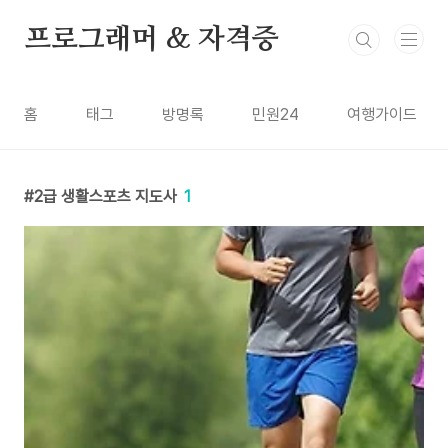
본문 바로가기
프로그래머 & 자격증
홈
태그
방명록
민원24
여행가이드
2급 생활스포츠 지도사
1