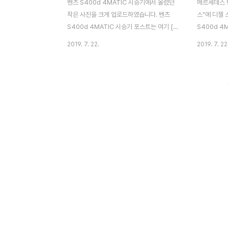
벤츠 S400d 4MATIC 시승기에서 올렸던
메르세데스 
작은 사진을 크게 업로드하였습니다. 벤츠
스"에 디젤
S400d 4MATIC 시승기 포스트는 여기 [S
S400d 4
클래스 결정판 [바로가기]]를 참고해 주세요.
아가는 엔진
2019. 7. 22.
2019. 7. 22
1/28 - 벤츠 S400d 4MATIC 디젤 차량답
만족감은 고
지 않은 조용함과 부드러움 2/28 - 새로 개
밖에 없도록
발된 직렬 6기통 디젤 엔진을 탑재하는 "벤츠
"새로운 모범
S400d 4MATIC" 직렬 6기통 가솔린 모델
시된 S클래
인 S450S의 도입 반년 후 2018년 9월에
아쉬움이 있
일본 출시가 되었습니다. 3/28 - 수평함을
하는 분들에
기반으로 인스트루먼트 패널을 채용하여 좌
것이 제일 좋
우 방향의 넓이가 강조된 인테리어. 포플러
일본을 포함
우드 인테리어 트림과 진짜 가죽을 감은 우드
급(최상급 1
스티어링 휠은 옵션 "AMG 라인 플러스"에
충분 이상의
포함되어 있습니다. 4/28 - "레자 익스클루
6기통 가솔린
시브 패키지"를 선택한 ..
3종류입니다
계통의 완..