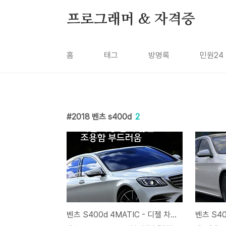
본문 바로가기
프로그래머 & 자격증
홈
태그
방명록
민원24
2018 벤츠 s400d
2
벤츠 S400d 4MATIC - 디젤 차량답지 않은 조용함 부드러움