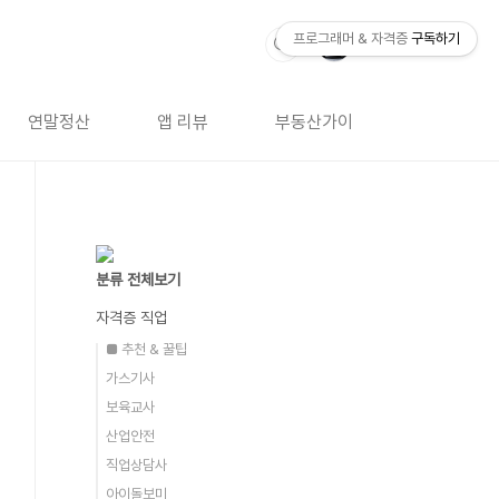
프로그래머 & 자격증
구독하기
연말정산
앱 리뷰
부동산가이드
자격증 
분류 전체보기
자격증 직업
■ 추천 & 꿀팁
가스기사
보육교사
산업안전
직업상담사
아이돌보미