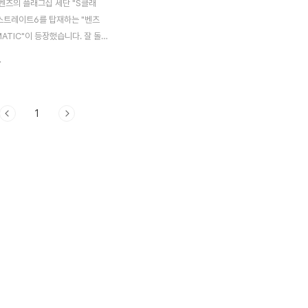
벤츠의 플래그십 세단 "S클래
 스트레이트6를 탑재하는 "벤츠
MATIC"이 등장했습니다. 잘 돌
 소리와 절묘한 주행이 실현되는
.
전적인 자동차를 다시 선택할 수
 심금을 울립니다. 직렬 6기통은
 답안"지난 2017년 여름에 실
1
스의 마이너 체인지에선 몇 가지
었습니다. 전통적인 벤츠를 좋아
겐 역시 주력 엔진 3종을 쇄신한
으실 겁니다. 그 새로운 엔진은
한 아시아와 북미에서 팔리는 고
2기통이지만) V8 가솔린, 필요
 성능(V8보다)과 저렴한 가격의
과 디젤(휘발유 경유) 2종 ... 총
. 모두 S클래스로 기존과 다른