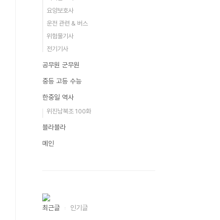
요양보호사
운전 관련 & 버스
위험물기사
전기기사
공무원 군무원
중등 고등 수능
한중일 역사
위진남북조 100화
블라블라
메인
최근글
인기글