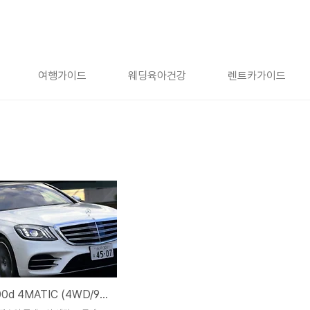
여행가이드
웨딩육아건강
렌트카가이드
벤츠 S400d 4MATIC (4WD/9AT) 시승기 - S클래스 결정판