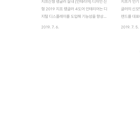
지프신형 랭글러 실내 (인테리어) 디자인 신
지프가 인기
형 2019 지프 랭글러 4도어 인테리어는 디
글러의 신모
지털 디스플레이를 도입해 기능성을 향상한
랜드를 대표
새로운 스타일입니다. 시프트 (변속기) 손잡
도 진화한 신
2019. 7. 6.
2019. 7. 5.
이 주위에는 후륜 구동 4H AUTO(풀타임
스펙, 연비,
4WD), 4H(센터 디퍼런셜 기어(차동 기어)
최강! 지프
고정(잠금) 장치), 4L(저속)로 전환할 수 있
발매!▼ 지
는 트랜스퍼 손잡이가 배치되었습니다. 앞 패
이미지 지프
널에는 전후 차동 기어 고정 장치의 스위치
신모델인 "
(루비콘 표준 장비)가 장착되어 빠르게 주행
를 발표했습
시스템을 전환할 수 있습니다. 계기판과 가운
성능이 세일
데 8.4 인치 디스플레이에는 수온 등 차량의
서도 특히 
안팎과 좌우 기울기 상황이 알기 쉽게 표시되
져, 억센 스
어 주행 상태를 파악할 수 있습니다. 인포테
모델입니다.
인먼트 시스템은 Apple CarPlay와
년 11월 풀
Android Auto를 지원하므로 스마트폰 연동
인(전동기구
도 ..
다. 신형 랭글