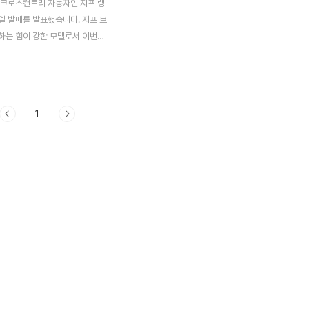
 크로스컨트리 자동차인 지프 랭
델 발매를 발표했습니다. 지프 브
하는 힘이 강한 모델로서 이번에
형 2019 지프 랭글러 4도어의
 가격 등 최신 정보를 소개합니다.
 신형 랭글러 언리미티드 루비콘
프 신형 랭글러 언리미티드 루비콘
1
가, 크로스컨트리 모델 "랭글러"
랭글러 언리미티드 루비콘" 발매
니다. 지프 랭글러는 험로 주파
즈 포인트입니다. 지프 차량 중에
주행 성능을 중시한 모델로 알려
타일과 높은 내구성에 팬이 많은
 새로운 세대의 랭글러는 2018
 모델 체인지가 진화한 파워 트레
)을 포함하여 큰 인기를 끌었습니
러..