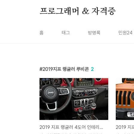
본문 바로가기
프로그래머 & 자격증
홈
태그
방명록
민원24
2019지프 랭글러 루비콘
2
2019 지프 랭글러 4도어 인테리어 스펙 연비 가격 정보 下