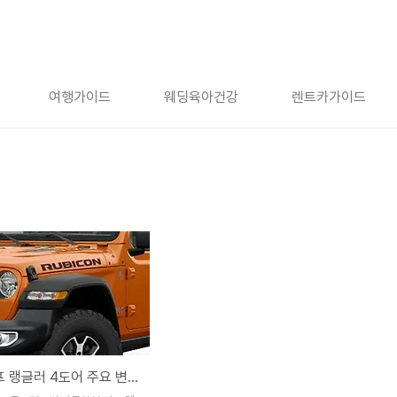
여행가이드
웨딩육아건강
렌트카가이드
2019 지프 랭글러 4도어 주요 변경 사항 정리 上