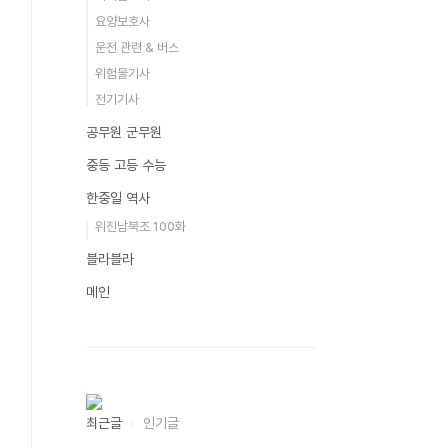
요양보호사
운전 관련 & 버스
위험물기사
전기기사
공무원 군무원
중등 고등 수능
한중일 역사
위진남북조 100화
블라블라
메인
최근글
인기글