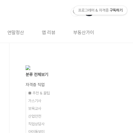
프로그래머 & 자격증
구독하기
연말정산
앱 리뷰
부동산가이드
자격증 
분류 전체보기
자격증 직업
■ 추천 & 꿀팁
가스기사
보육교사
산업안전
직업상담사
아이돌보미