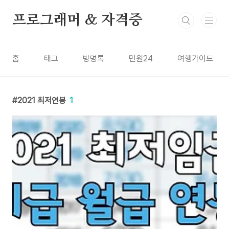
본문 바로가기
프로그래머 & 자격증
홈
태그
방명록
민원24
여행가이드
2021 최저연봉
1