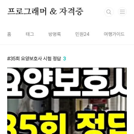
본문 바로가기
프로그래머 & 자격증
홈
태그
방명록
민원24
여행가이드
35회 요양보호사 시험 정답
3