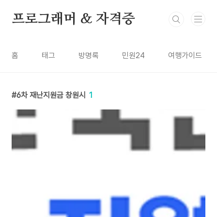
본문 바로가기
프로그래머 & 자격증
홈
태그
방명록
민원24
여행가이드
6차 재난지원금 창원시
1