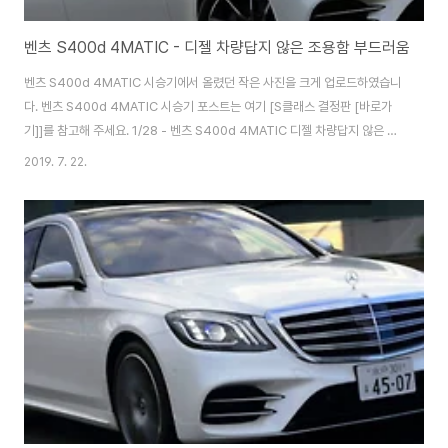
벤츠 S400d 4MATIC - 디젤 차량답지 않은 조용함 부드러움
벤츠 S400d 4MATIC 시승기에서 올렸던 작은 사진을 크게 업로드하였습니
다. 벤츠 S400d 4MATIC 시승기 포스트는 여기 [S클래스 결정판 [바로가
기]]를 참고해 주세요. 1/28 - 벤츠 S400d 4MATIC 디젤 차량답지 않은 조
용함과 부드러움 2/28 - 새로 개발된 직렬 6기통 디젤 엔진을 탑재하는 "벤츠
2019. 7. 22.
S400d 4MATIC" 직렬 6기통 가솔린 모델인 S450S의 도입 반년 후 2018
년 9월에 일본 출시가 되었습니다. 3/28 - 수평함을 기반으로 인스트루먼트
패널을 채용하여 좌우 방향의 넓이가 강조된 인테리어. 포플러 우드 인테리어
트림과 진짜 가죽을 감은 우드 스티어링 휠은 옵션 "AMG 라인 플러스"에 포함
되어 있습니다. 4/28 - "레자 익스클루시브 패키지"를 선택한 ..