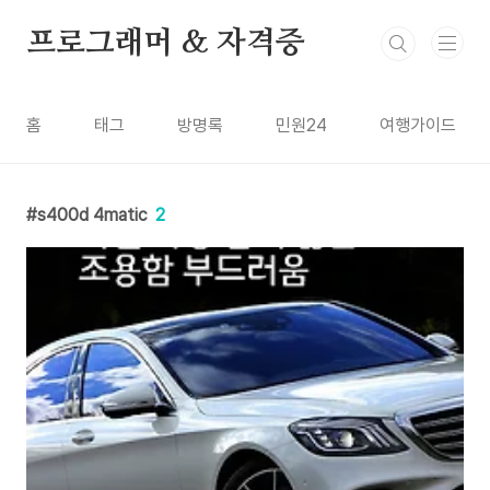
본문 바로가기
프로그래머 & 자격증
홈
태그
방명록
민원24
여행가이드
s400d 4matic
2