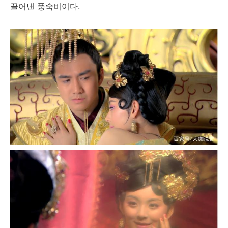
끌어낸 풍숙비이다.