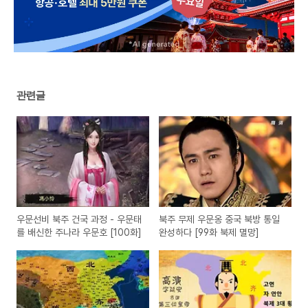
관련글
우문선비 북주 건국 과정 - 우문태
북주 무제 우문옹 중국 북방 통일
를 배신한 주나라 우문호 [100화]
완성하다 [99화 북제 멸망]