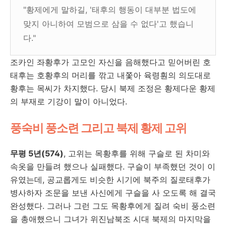
"황제에게 말하길, '태후의 행동이 대부분 법도에
맞지 아니하여 모범으로 삼을 수 없다'고 했습니
다."
조카인 좌황후가 고모인 자신을 음해했다고 믿어버린 호
태후는 호황후의 머리를 깎고 내쫓아 육령훤의 의도대로
황후는 목씨가 차지했다. 당시 북제 조정은 황제다운 황제
의 부재로 기강이 말이 아니었다.
풍숙비 풍소련 그리고 북제 황제 고위
무평 5년(574)
, 고위는 목황후를 위해 구슬로 된 차미와
속옷을 만들려 했으나 실패했다. 구슬이 부족했던 것이 이
유였는데, 공교롭게도 비슷한 시기에 북주의 질로태후가
병사하자 조문을 보낸 사신에게 구슬을 사 오도록 해 결국
완성했다. 그러나 그런 그도 목황후에게 질려 숙비 풍소련
을 총애했으니 그녀가
위진남북조 시대
북제의 마지막을