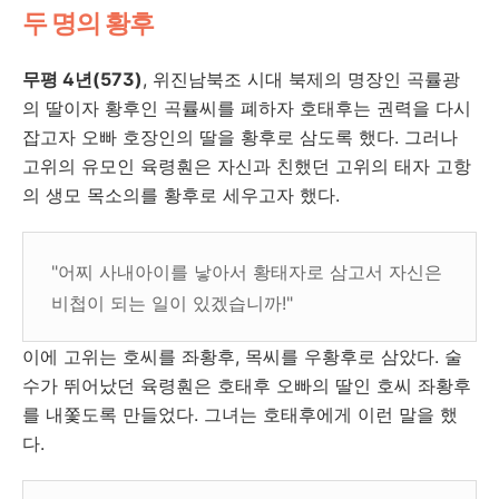
두 명의 황후
무평 4년(573)
, 위진남북조 시대 북제의 명장인 곡률광
의 딸이자 황후인 곡률씨를 폐하자 호태후는 권력을 다시
잡고자 오빠 호장인의 딸을 황후로 삼도록 했다. 그러나
고위의 유모인 육령훤은 자신과 친했던 고위의 태자 고항
의 생모 목소의를 황후로 세우고자 했다.
"어찌 사내아이를 낳아서 황태자로 삼고서 자신은
비첩이 되는 일이 있겠습니까!"
이에 고위는 호씨를 좌황후, 목씨를 우황후로 삼았다. 술
수가 뛰어났던 육령훤은 호태후 오빠의 딸인 호씨 좌황후
를 내쫓도록 만들었다. 그녀는 호태후에게 이런 말을 했
다.