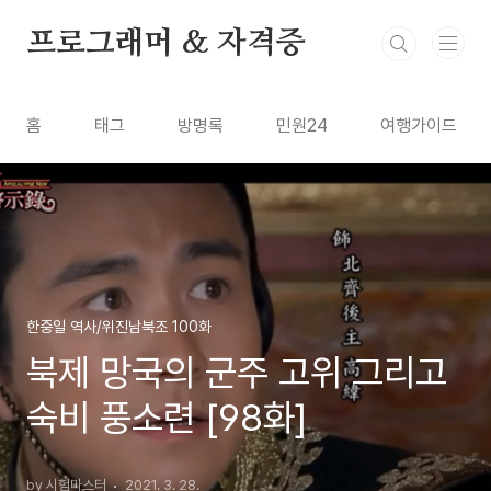
본문 바로가기
프로그래머 & 자격증
홈
태그
방명록
민원24
여행가이드
한중일 역사/위진남북조 100화
북제 망국의 군주 고위 그리고
숙비 풍소련 [98화]
by 시험마스터
2021. 3. 28.