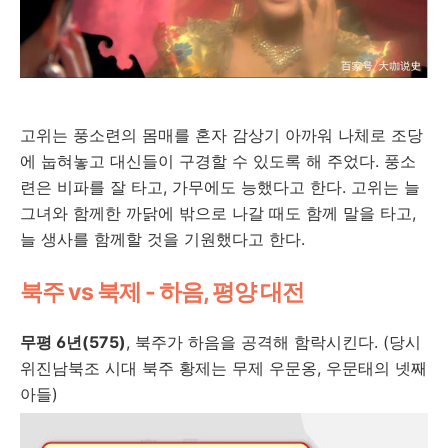
고위는 풍소련의 몸매를 혼자 감상기 아까워 나체로 조당
에 눕혀놓고 대신들이 구경할 수 있도록 해 주었다. 풍소
련은 비파를 잘 타고, 가무에도 능했다고 한다. 고위는 늘
그녀와 함께한 까닭에 밖으로 나갈 때도 함께 말을 타고,
늘 생사를 함께할 것을 기원했다고 한다.
북주 vs 북제 - 하음, 평양 대전
무평 6년(575)
, 북주가 하음을 공격해 함락시킨다. (당시
위진남북조 시대
북주 황제는 무제 우문옹, 우문태의 넷째
아들)