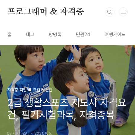
본문 바로가기
프로그래머 & 자격증
홈
태그
방명록
민원24
여행가이드
자격증 직업/■ 추천 & 꿀팁
2급 생활스포츠 지도사 자격요
건, 필기시험과목, 자격종목
by 시험마스터
2021. 9. 5.