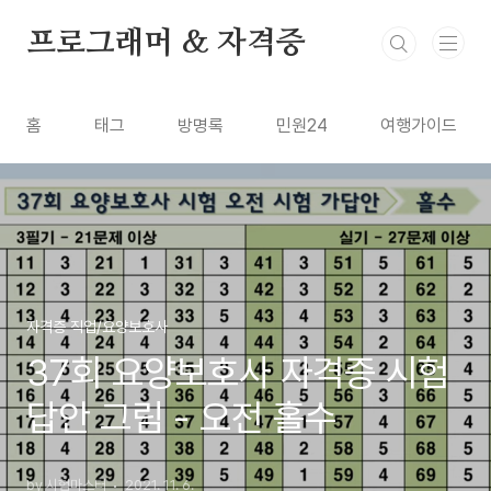
본문 바로가기
프로그래머 & 자격증
홈
태그
방명록
민원24
여행가이드
자격증 직업/요양보호사
37회 요양보호사 자격증 시험
답안 그림 - 오전 홀수
by 시험마스터
2021. 11. 6.