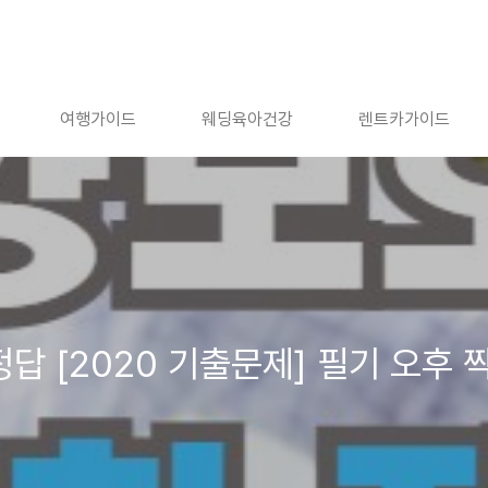
여행가이드
웨딩육아건강
렌트카가이드
답 [2020 기출문제] 필기 오후 