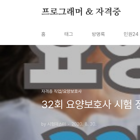
본문 바로가기
프로그래머 & 자격증
홈
태그
방명록
민원24
자격증 직업/요양보호사
32회 요양보호사 시험 정
by 시험마스터
2020. 8. 30.