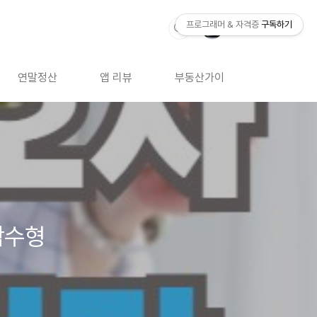
프로그래머 & 자격증
구독하기
연말정산
앱 리뷰
부동산가이드
자격증 
짝수형