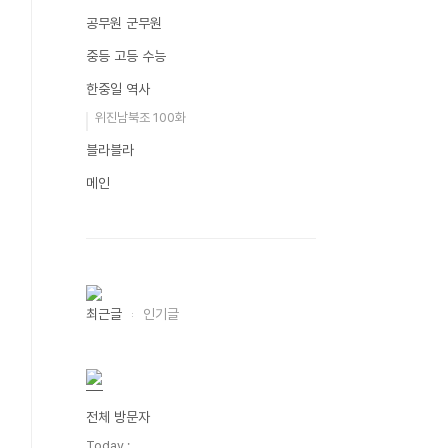
공무원 군무원
중등 고등 수능
한중일 역사
위진남북조 100화
블라블라
메인
최근글
인기글
전체 방문자
Today :