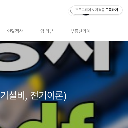
프로그래머 & 자격증
구독하기
연말정산
앱 리뷰
부동산가이드
자격증 
 전기설비, 전기이론)