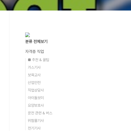
분류 전체보기
자격증 직업
■ 추천 & 꿀팁
가스기사
보육교사
산업안전
직업상담사
아이돌보미
요양보호사
운전 관련 & 버스
위험물기사
전기기사