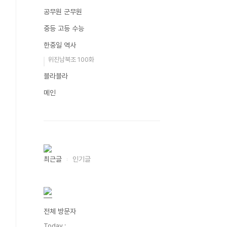
공무원 군무원
중등 고등 수능
한중일 역사
위진남북조 100화
블라블라
메인
최근글
인기글
전체 방문자
Today :