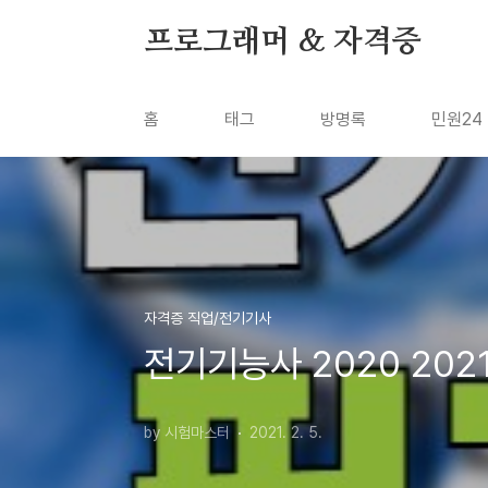
본문 바로가기
프로그래머 & 자격증
홈
태그
방명록
민원24
자격증 직업/전기기사
전기기능사 2020 202
by 시험마스터
2021. 2. 5.