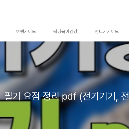
여행가이드
웨딩육아건강
렌트카가이드
1 필기 요점 정리 pdf (전기기기,