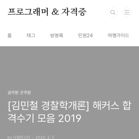
본문 바로가기
프로그래머 & 자격증
홈
태그
방명록
민원24
여행가이드
공무원 군무원
[김민철 경찰학개론] 해커스 합
격수기 모음 2019
by 시험마스터
2020. 2. 7.