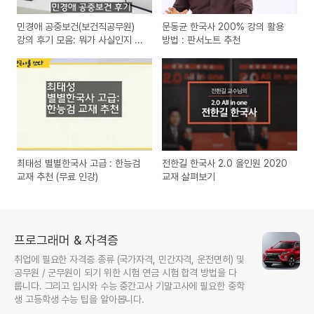
민경애 공중보건(보건직공무원)
문동균 한국사 200% 강의 활용
강의 후기 모음: 뭐가 사실인지 ...
방법 : 판서노트 추천
최태성 별별한국사 고급 : 한능검
전한길 한국사 2.0 올인원 2020
교재 추천 (무료 인강)
교재 살펴보기
프로그래머 & 자격증
취업에 필요한 자격증 종류 (국가자격, 민간자격, 운전면허) 및
공무원 / 군무원이 되기 위한 시험 연금 시험 합격 방법을 다
룹니다. 그리고 입시와 수능 중간고사 기말고사에 필요한 중학
생 고등학생 수능 팁을 알아봅니다.