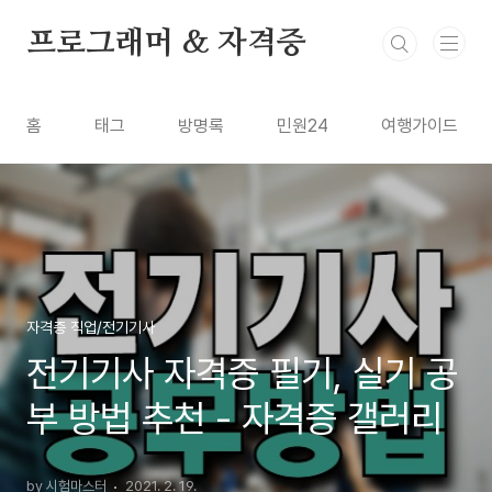
본문 바로가기
프로그래머 & 자격증
홈
태그
방명록
민원24
여행가이드
자격증 직업/전기기사
전기기사 자격증 필기, 실기 공
부 방법 추천 - 자격증 갤러리
by 시험마스터
2021. 2. 19.