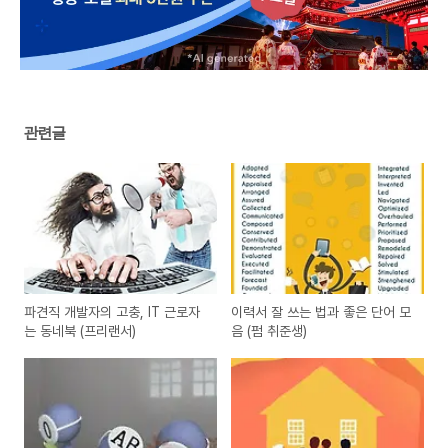
관련글
파견직 개발자의 고충, IT 근로자
이력서 잘 쓰는 법과 좋은 단어 모
는 동네북 (프리랜서)
음 (펌 취준생)