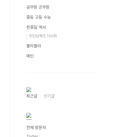
공무원 군무원
중등 고등 수능
한중일 역사
위진남북조 100화
블라블라
메인
최근글
인기글
전체 방문자
Today :