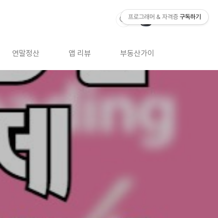
프로그래머 & 자격증
구독하기
연말정산
앱 리뷰
부동산가이드
자격증 