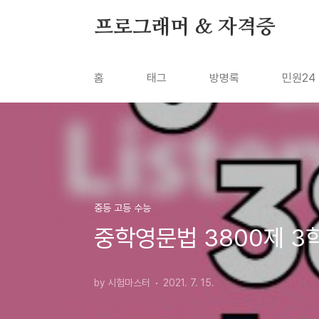
본문 바로가기
프로그래머 & 자격증
홈
태그
방명록
민원24
중등 고등 수능
중학영문법 3800제 3학
by 시험마스터
2021. 7. 15.