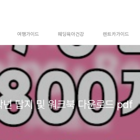
여행가이드
웨딩육아건강
렌트카가이드
년 답지 및 워크북 다운로드 pdf