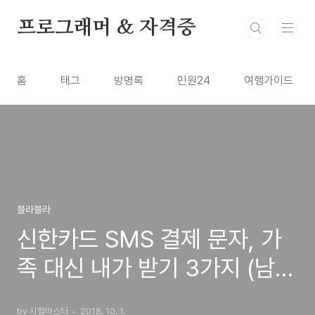
본문 바로가기
프로그래머 & 자격증
홈
태그
방명록
민원24
여행가이드
블라블라
신한카드 SMS 결제 문자, 가
족 대신 내가 받기 3가지 (남편
<-> 아내)
by 시험마스터
2018. 10. 1.