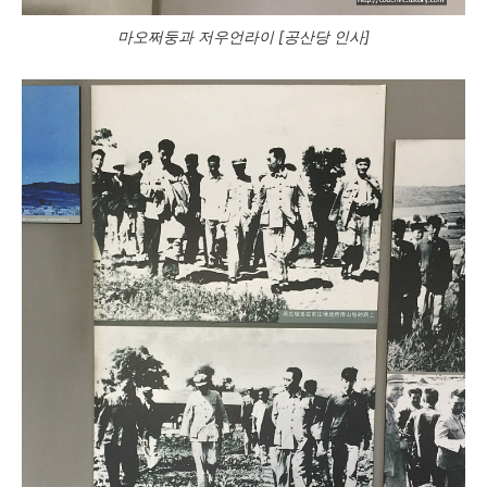
마오쩌둥과 저우언라이 [공산당 인사]