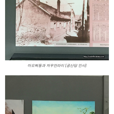
마오쩌둥과 저우언라이 [공산당 인사]