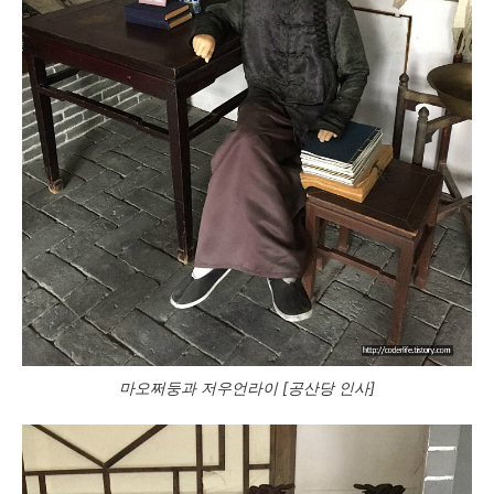
마오쩌둥과 저우언라이 [공산당 인사]