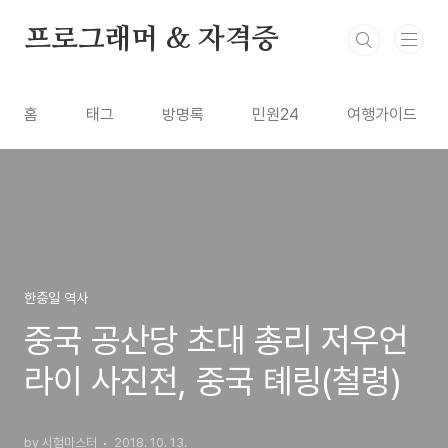
본문 바로가기
프로그래머 & 자격증
홈
태그
방명록
민원24
여행가이드
한중일 역사
중국 공산당 초대 총리 저우언
라이 사진전, 중국 톄링(철령)
by 시험마스터
2018. 10. 13.