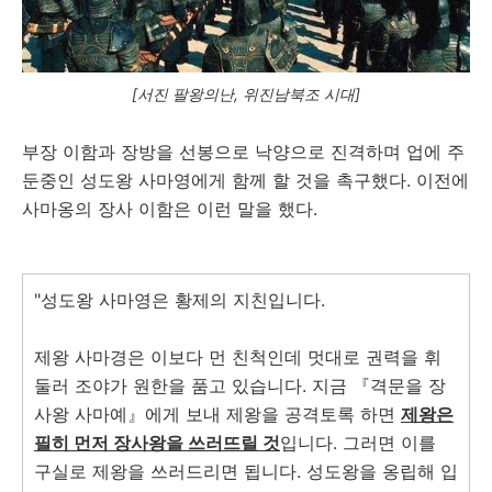
[서진 팔왕의난, 위진남북조 시대]
부장 이함과 장방을 선봉으로 낙양으로 진격하며 업에 주
둔중인 성도왕 사마영에게 함께 할 것을 촉구했다. 이전에
사마옹의 장사 이함은 이런 말을 했다.
"성도왕 사마영은 황제의 지친입니다.
제왕 사마경은 이보다 먼 친척인데 멋대로 권력을 휘
둘러 조야가 원한을 품고 있습니다. 지금 『격문을 장
사왕 사마예』에게 보내 제왕을 공격토록 하면
제왕은
필히 먼저 장사왕을 쓰러뜨릴 것
입니다. 그러면 이를
구실로 제왕을 쓰러드리면 됩니다. 성도왕을 옹립해 입