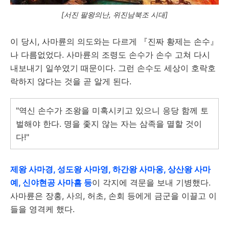
[서진 팔왕의난, 위진남북조 시대]
이 당시, 사마륜의 의도와는 다르게 『진짜 황제는 손수』
나 다름없었다. 사마륜의 조령도 손수가 손수 고쳐 다시
내보내기 일쑤였기 때문이다. 그런 손수도 세상이 호락호
락하지 않다는 것을 곧 알게 된다.
"역신 손수가 조왕을 미혹시키고 있으니 응당 함께 토
벌해야 한다. 명을 좇지 않는 자는 삼족을 멸할 것이
다!"
제왕 사마경, 성도왕 사마영, 하간왕 사마옹, 상산왕 사마
예, 신야현공 사마흠 등
이 각지에 격문을 보내 기병했다.
사마륜은 장홍, 사의, 허초, 손회 등에게 금군을 이끌고 이
들을 영격케 했다.