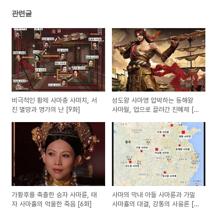
관련글
비극적인 황제 사마충 사마치, 서
성도왕 사마영 압박하는 동해왕
진 멸망과 영가의 난 [9화]
사마월, 업으로 끌려간 진혜제 [8
화]
가황후를 축출한 승자 사마륜, 태
사마의 막내 아들 사마륜과 가밀
자 사마휼의 억울한 죽음 [6화]
사마휼의 대결, 강통의 사융론 [5
화]