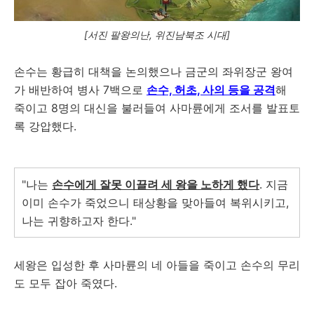
[서진 팔왕의난, 위진남북조 시대]
손수는 황급히 대책을 논의했으나 금군의 좌위장군 왕여
가 배반하여 병사 7백으로
손수, 허초, 사의 등을 공격
해
죽이고 8명의 대신을 불러들여 사마륜에게 조서를 발표토
록 강압했다.
"나는
손수에게 잘못 이끌려 세 왕을 노하게 했다
. 지금
이미 손수가 죽었으니 태상황을 맞아들여 복위시키고,
나는 귀향하고자 한다."
세왕은 입성한 후 사마륜의 네 아들을 죽이고 손수의 무리
도 모두 잡아 죽였다.