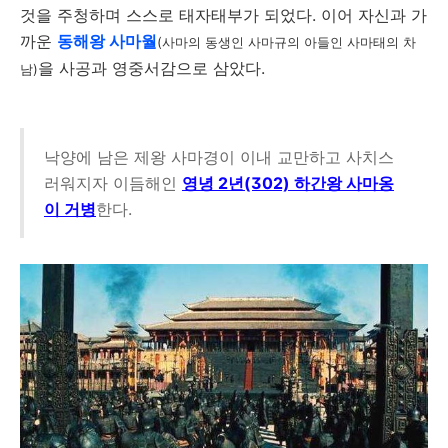
것을 주청하며 스스로 태자태부가 되었다. 이어 자신과 가
까운
동해왕 사마월
(사마의 동생인 사마규의 아들인 사마태의 차
을 사공과 영중서감으로 삼았다.
남)
낙양에 남은 제왕 사마경이 이내 교만하고 사치스
러워지자 이듬해인
영녕 2년(302) 하간왕 사마옹
이 거병
한다.