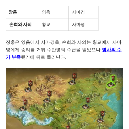
장홍
영음
사마경
손회와 사의
황교
사마영
장홍은 영음에서 사마경을, 손회와 사의는 황교에서 사마
영에게 승리를 거둬 수만명의 수급을 얻었으나
병사의 수
가 부족
했기에 뒤로 물러난다.