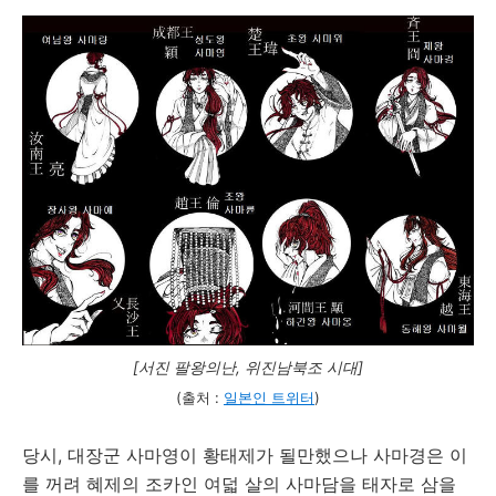
[서진 팔왕의난, 위진남북조 시대]
(출처 :
일본인 트위터
)
당시, 대장군 사마영이 황태제가 될만했으나 사마경은 이
를 꺼려 혜제의 조카인 여덟 살의 사마담을 태자로 삼을