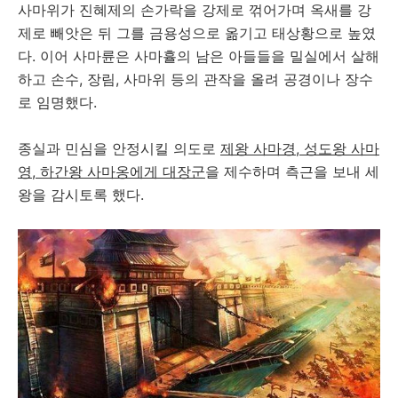
사마위가 진혜제의 손가락을 강제로 꺾어가며 옥새를 강
제로 빼앗은 뒤 그를 금용성으로 옮기고 태상황으로 높였
다. 이어 사마륜은 사마휼의 남은 아들들을 밀실에서 살해
하고 손수, 장림, 사마위 등의 관작을 올려 공경이나 장수
로 임명했다.
종실과 민심을 안정시킬 의도로
제왕 사마경, 성도왕 사마
영, 하간왕 사마옹에게 대장군
을 제수하며 측근을 보내 세
왕을 감시토록 했다.