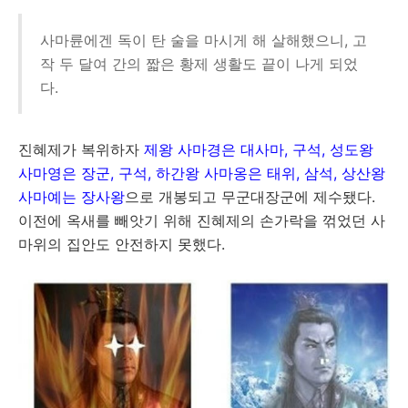
사마륜에겐 독이 탄 술을 마시게 해 살해했으니, 고
작 두 달여 간의 짧은 황제 생활도 끝이 나게 되었
다.
진혜제가 복위하자
제왕 사마경은 대사마, 구석, 성도왕
사마영은 장군, 구석, 하간왕 사마옹은 태위, 삼석, 상산왕
사마예는 장사왕
으로 개봉되고 무군대장군에 제수됐다.
이전에 옥새를 빼앗기 위해 진혜제의 손가락을 꺾었던 사
마위의 집안도 안전하지 못했다.