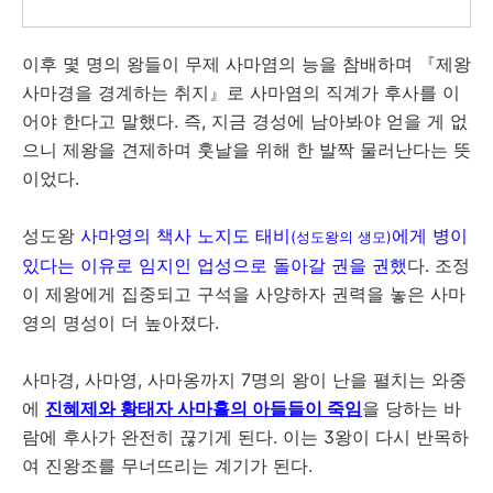
이후 몇 명의 왕들이 무제 사마염의 능을 참배하며 『제왕
사마경을 경계하는 취지』로 사마염의 직계가 후사를 이
어야 한다고 말했다. 즉, 지금 경성에 남아봐야 얻을 게 없
으니 제왕을 견제하며 훗날을 위해 한 발짝 물러난다는 뜻
이었다.
성도왕
사마영의 책사 노지도 태비
에게 병이
(성도왕의 생모)
있다는 이유로 임지인 업성으로 돌아갈 권을 권했
다. 조정
이 제왕에게 집중되고 구석을 사양하자 권력을 놓은 사마
영의 명성이 더 높아졌다.
사마경, 사마영, 사마옹까지 7명의 왕이 난을 펼치는 와중
에
진혜제와 황태자 사마휼의 아들들이 죽임
을 당하는 바
람에 후사가 완전히 끊기게 된다. 이는 3왕이 다시 반목하
여 진왕조를 무너뜨리는 계기가 된다.