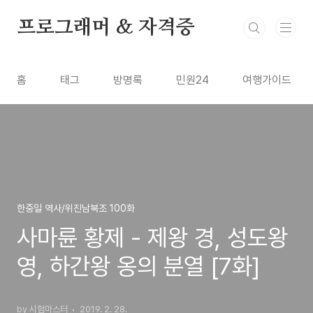
본문 바로가기
프로그래머 & 자격증
홈
태그
방명록
민원24
여행가이드
한중일 역사/위진남북조 100화
사마륜 황제 - 제왕 경, 성도왕
영, 하간왕 옹의 분열 [7화]
by 시험마스터
2019. 2. 28.