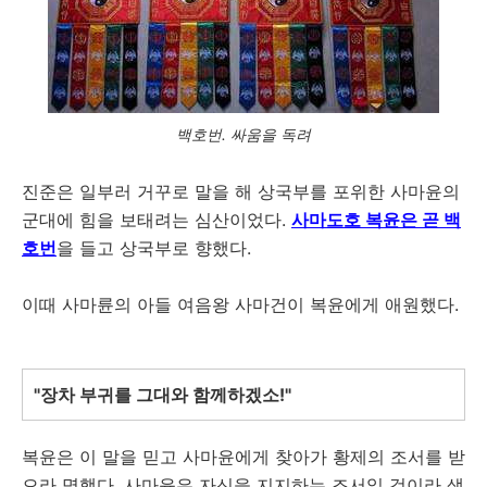
백호번. 싸움을 독려
진준은 일부러 거꾸로 말을 해 상국부를 포위한 사마윤의
군대에 힘을 보태려는 심산이었다.
사마도호 복윤은 곧 백
호번
을 들고 상국부로 향했다.
이때 사마륜의 아들 여음왕 사마건이 복윤에게 애원했다.
"장차 부귀를 그대와 함께하겠소!"
복윤은 이 말을 믿고 사마윤에게 찾아가 황제의 조서를 받
으라 명했다. 사마윤은 자신을 지지하는 조서일 것이라 생