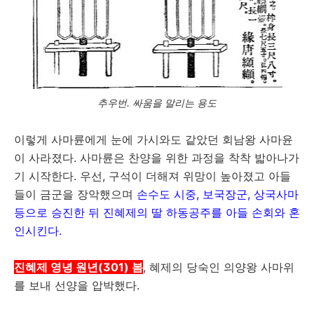
추우번. 싸움을 말리는 용도
이렇게 사마륜에게 눈에 가시와도 같았던 회남왕 사마윤
이 사라졌다. 사마륜은 찬양을 위한 과정을 착착 밟아나가
기 시작한다. 우선, 구석이 더해져 위망이 높아졌고 아들
들이 금군을 장악했으며
손수도 시중, 보국장군, 상국사마
등으로 승진한 뒤 진혜제의 딸 하동공주를 아들 손회와 혼
인시킨다.
진혜제 영녕 원년(301) 봄
, 혜제의 당숙인 의양왕 사마위
를 보내 선양을 압박했다.