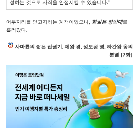
성하는 것으로 사직을 안정시킬 수 있습니다."
어부지리를 얻고자하는 계책이었으나,
현실은 정반대
로
흘러갔다.
사마륜의 짧은 집권기, 제왕 경, 성도왕 영, 하간왕 옹의
분열 [7화]