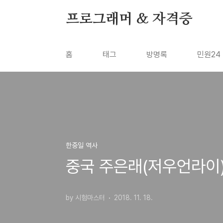
본문 바로가기
프로그래머 & 자격증
홈
태그
방명록
민원24
한중일 역사
중국 주은래(저우언라이)
by 시험마스터
2018. 11. 18.