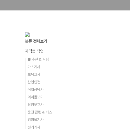
분류 전체보기
자격증 직업
■ 추천 & 꿀팁
가스기사
보육교사
산업안전
직업상담사
아이돌보미
요양보호사
운전 관련 & 버스
위험물기사
전기기사