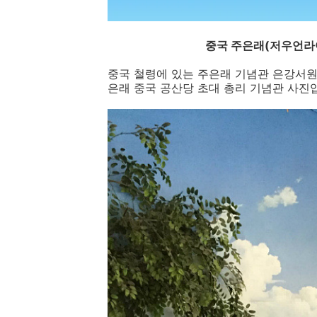
중국 주은래(저우언라이
중국 철령에 있는 주은래 기념관 은강서원
은래 중국 공산당 초대 총리 기념관 사진