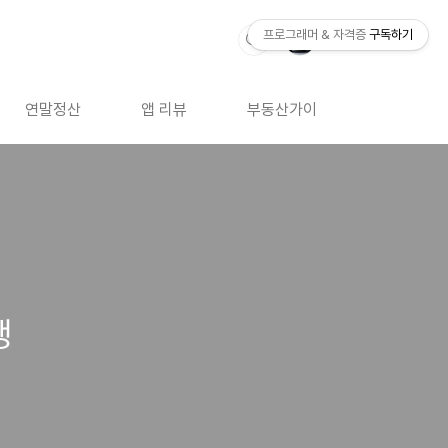
프로그래머 & 자격증
구독하기
연말정산
앱 리뷰
부동산가이드
자격증 
행