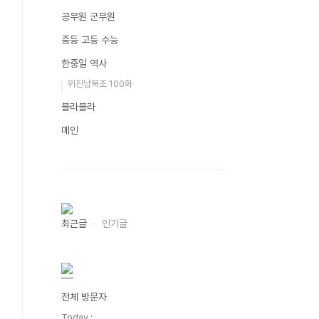
공무원 군무원
중등 고등 수능
한중일 역사
위진남북조 100화
블라블라
메인
최근글
인기글
전체 방문자
Today :