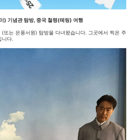
) 기념관 탐방, 중국 철령(톄링) 여행
 (또는 은풍서원) 탐방을 다녀왔습니다. 그곳에서 찍은 주
입니다.