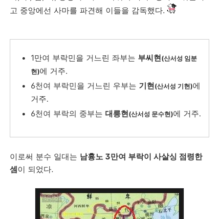
고 중앙에선 사마를 파견해 이들을 감독했다.
1만여 부락민을 거느린 좌부는
부씨현
(산서성 임분
에 거주.
현)
6천여 부락민을 거느린 우부는
기현
에
(산서성 기현)
거주.
6천여 부락의 중부는
대릉현
에 거주.
(산서성 문수현)
이로써 분수 일대는
남흉노 3만여 부락이 사살싱 점령한
셈
이 되었다.