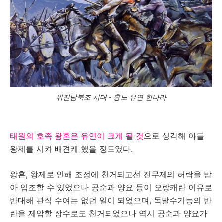
위진남북조 시대 - 흉노 유연 한나라
태원의 호족 왕혼은 유연이 크게 될 것
으로 생각해 아들
왕제를 시켜 배견케 했을 정도였다.
왕혼, 왕제로 인해 조정에 천거되고선 진무제의 허락을 받
아 입조할 수 있었으나 공순과 양요 등이 오랑캐란 이유로
반대해 관직 수여는 없던 일이 되었으며, 독발수기능의 반
란을 제압할 장수로도 천거되었으나 역시 공순과 양요가