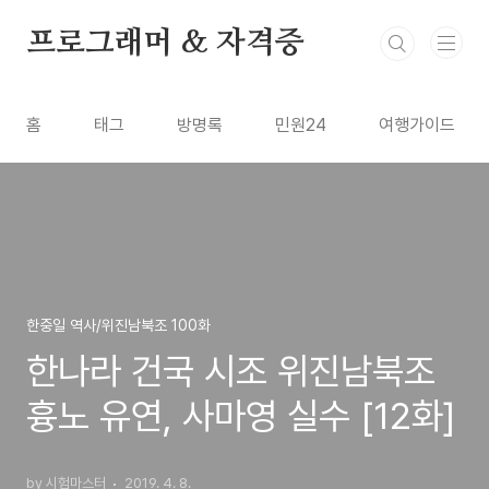
본문 바로가기
프로그래머 & 자격증
홈
태그
방명록
민원24
여행가이드
한중일 역사/위진남북조 100화
한나라 건국 시조 위진남북조
흉노 유연, 사마영 실수 [12화]
by 시험마스터
2019. 4. 8.