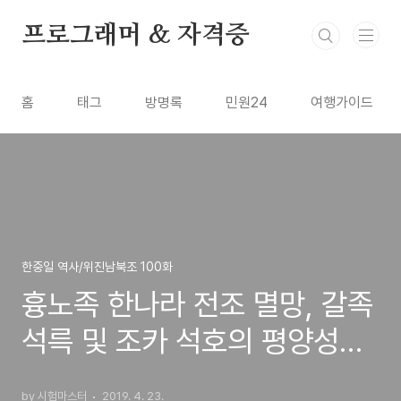
본문 바로가기
프로그래머 & 자격증
홈
태그
방명록
민원24
여행가이드
한중일 역사/위진남북조 100화
흉노족 한나라 전조 멸망, 갈족
석륵 및 조카 석호의 평양성
[16화]
by 시험마스터
2019. 4. 23.