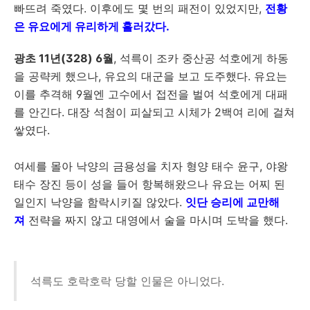
빠뜨려 죽였다. 이후에도 몇 번의 패전이 있었지만,
전황
은 유요에게 유리하게 흘러갔다.
광초 11년(328) 6월
, 석륵이 조카 중산공 석호에게 하동
을 공략케 했으나, 유요의 대군을 보고 도주했다. 유요는
이를 추격해 9월엔 고수에서 접전을 벌여 석호에게 대패
를 안긴다. 대장 석첨이 피살되고 시체가 2백여 리에 걸쳐
쌓였다.
여세를 몰아 낙양의 금용성을 치자 형양 태수 윤구, 야왕
태수 장진 등이 성을 들어 항복해왔으나 유요는 어찌 된
일인지 낙양을 함락시키질 않았다.
잇단 승리에 교만해
져
전략을 짜지 않고 대영에서 술을 마시며 도박을 했다.
석륵도 호락호락 당할 인물은 아니었다.