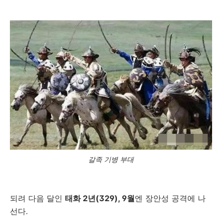
갈족 기병 부대
되려 다음 달인
태화 2년(329), 9월
엔 장안성 공격에 나
선다.