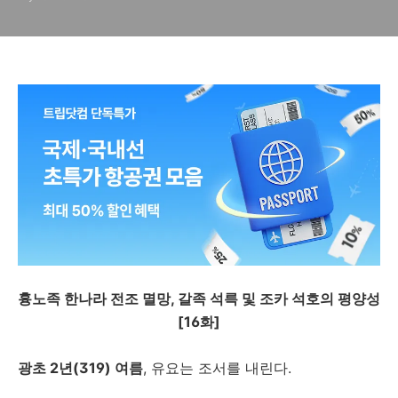
흉노족 한나라 전조 멸망, 갈족 석륵 및 조카 석호의 평양성
[16화]
광초 2년(319) 여름
, 유요는 조서를 내린다.