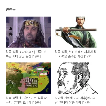
관련글
갈족 석륵 조나라(후조) 건국, 남
갈족 석륵, 위진남북조 시대에 왕
북조 시대 성군 등장 [18화]
미 세력을 흡수한 사건 [17화]
화북 쟁탈전 - 유요 근준 석륵 삼
사마월 진회제 민제 최후(영가의
국지, 두개의 조나라 [15화]
난) 한나라 유총 타락 [14화]