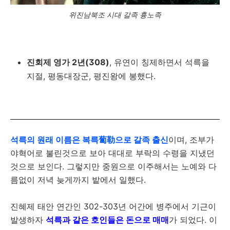
위진남북조 시대 갈족 흉노족
진회제 영가 2년(308)
, 유연이 칭제하면서 석륵을
지절, 평동대장군, 평진왕에 봉했다.
석륵의 원래 이름은 복륵蔔勒으로 갈족 출신
이며, 조부가
야혁어로 불린것으로 보아 대대로 부락의 수령을 지냈던
것으로 보인다. 그렇지만 중원으로 이주해서는 노예와 다
름없이 저녁 늦게까지 밭에서 일했다.
진혜제 태안 연간인 302-303년 어간에 병주에서 기근이
발생하자
석륵과 같은 호인들은 돈으로 매매
가 되었다. 이