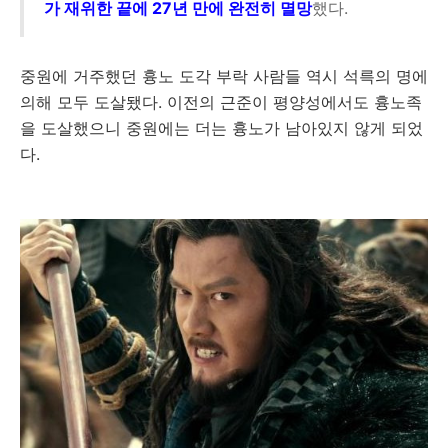
가 재위한 끝에 27년 만에 완전히 멸망
했다.
중원에 거주했던 흉노 도각 부락 사람들 역시 석륵의 명에
의해 모두 도살됐다. 이전의 근준이 평양성에서도 흉노족
을 도살했으니 중원에는 더는 흉노가 남아있지 않게 되었
다.