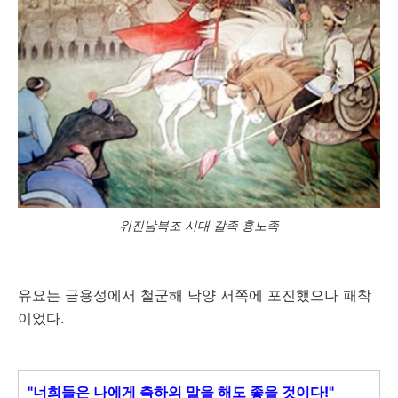
위진남북조 시대 갈족 흉노족
유요는 금용성에서 철군해 낙양 서쪽에 포진했으나 패착
이었다.
"너희들은 나에게 축하의 말을 해도 좋을 것이다!"