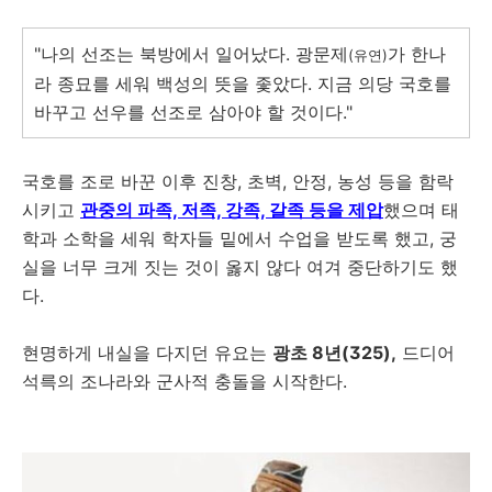
"나의 선조는 북방에서 일어났다. 광문제
가 한나
(유연)
라 종묘를 세워 백성의 뜻을 좇았다. 지금 의당 국호를
바꾸고 선우를 선조로 삼아야 할 것이다."
국호를 조로 바꾼 이후 진창, 초벽, 안정, 농성 등을 함락
시키고
관중의 파족, 저족, 강족, 갈족 등을 제압
했으며 태
학과 소학을 세워 학자들 밑에서 수업을 받도록 했고, 궁
실을 너무 크게 짓는 것이 옳지 않다 여겨 중단하기도 했
다.
현명하게 내실을 다지던 유요는
광초 8년(325),
드디어
석륵의 조나라와 군사적 충돌을 시작한다.