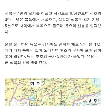
석륵은 4만의 보기를 이끌고 낙양으로 입성했으며 석호의
3만 보병은 북쪽에서 서쪽으로, 석감과 석총은 각기 기병
8천으로 서쪽에서 북쪽으로 질주해 유요의 선봉을 협격했
다.
술을 좋아하던 유요는 당시에도 만취한 채로 말에 올라탔
다가 패병 속에서 말이 쓰러지며 후조의 군사에 포획 당하
고야 말았다. 당시 후조의 군사 5만여 가 죽었다. 유요는
곧 석륵의 앞에 끌려갔다.