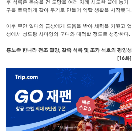
후 석륵은 목숨을 건 도망을 여러 차례 시도한 끝에 농기
구를 뾰족하게 갈아 무기로 만들어 약탈 생활을 시작했다.
이후 무안 일대의 급상에게 도움을 받아 세력을 키웠고 업
성에서 성도왕 사마영의 군대와 대적할 정도로 성장한다.
흉노족 한나라 전조 멸망, 갈족 석륵 및 조카 석호의 평양성
[16화]