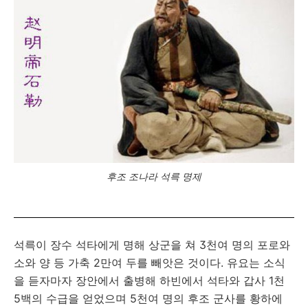
후조 조나라 석륵 명제
석륵이 장수 석타에게 명해 상군을 쳐 3천여 명의 포로와
소와 양 등 가축 2만여 두를 빼앗은 것이다. 유요는 소식
을 듣자마자 장안에서 출병해 하빈에서 석타와 갑사 1천
5백의 수급을 얻었으며 5천여 명의 후조 군사를 황하에