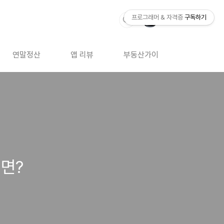
프로그래머 & 자격증
구독하기
연말정산
앱 리뷰
부동산가이드
자격증 
려면?