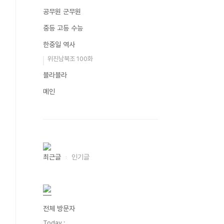
공무원 군무원
중등 고등 수능
한중일 역사
위진남북조 100화
블라블라
메인
최근글
인기글
전체 방문자
Today :