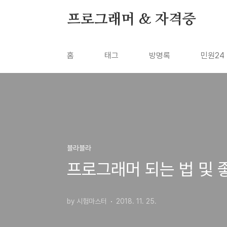
본문 바로가기
프로그래머 & 자격증
홈
태그
방명록
민원24
블라블라
프로그래머 되는 법 및 좋
by 시험마스터
2018. 11. 25.