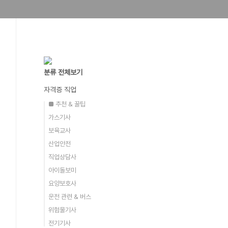
분류 전체보기
자격증 직업
■ 추천 & 꿀팁
가스기사
보육교사
산업안전
직업상담사
아이돌보미
요양보호사
운전 관련 & 버스
위험물기사
전기기사