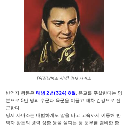
[위진남북조 시대] 명제 사마소
반역자 왕돈은
태녕 2년(324) 8월
, 온교를 주살한다는 명
분으로 5만 명의 수군과 육군을 이끌고 재차 건강으로 진
군한다.
명제 사마소는 대범하게도 말을 타고 고숙까지 이동해 반
역자 왕돈의 병력 상황 등을 살피는 등 문무를 겸비한 황