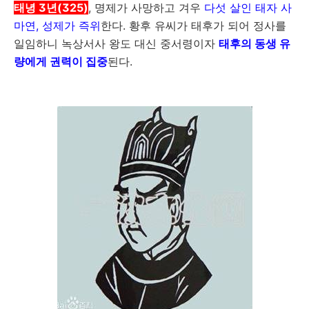
태녕 3년(325)
, 명제가 사망하고 겨우
다섯 살인 태자 사
마연, 성제가 즉위
한다. 황후 유씨가 태후가 되어 정사를
일임하니 녹상서사 왕도 대신 중서령이자
태후의 동생 유
량에게 권력이 집중
된다.