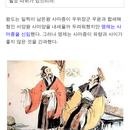
필요 따위가 있으리까."
왕도는 일찍이 남돈왕 사마종이 우위장군 우윤과 합세해
형인 서양왕 사마양을 내세울까 두려워했지만
명제는 사
마종을 신임
했다. 그러나 명제는 사마종이 유량과 사이가
좋지 않은 것을 간과했다.