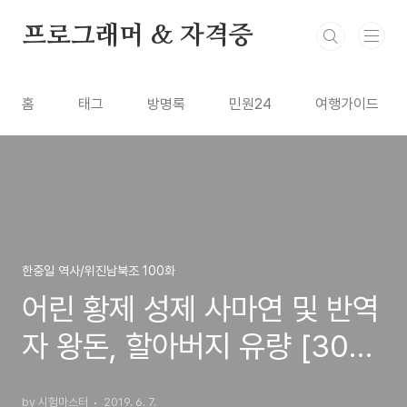
본문 바로가기
프로그래머 & 자격증
홈
태그
방명록
민원24
여행가이드
한중일 역사/위진남북조 100화
어린 황제 성제 사마연 및 반역
자 왕돈, 할아버지 유량 [30
화]
by 시험마스터
2019. 6. 7.