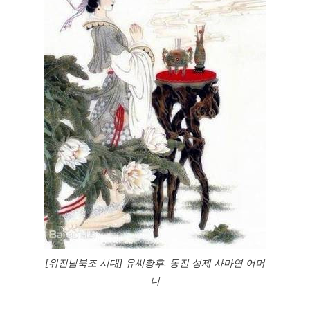
[위진남북조 시대] 유씨황후. 동진 성제 사마연 어머
니