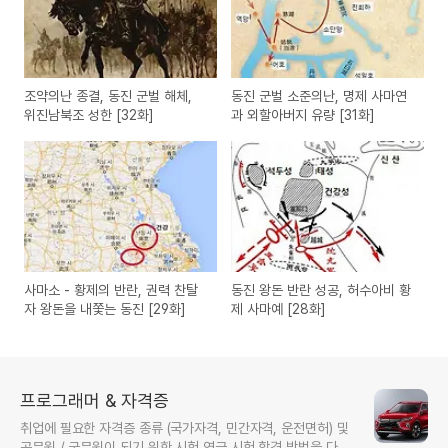
조약의난 종결, 동진 군벌 해체,
동진 군벌 소준의난, 명제 사마연
위진남북조 성한 [32화]
과 외할아버지 유량 [31화]
사마소 - 황제의 반란, 권력 찬탈
동진 왕돈 반란 성공, 허수아비 황
자 왕돈을 내쫓는 동진 [29화]
제 사마예 [28화]
프로그래머 & 자격증
취업에 필요한 자격증 종류 (국가자격, 민간자격, 운전면허) 및
공무원 / 군무원이 되기 위한 시험 연금 시험 합격 방법을 다