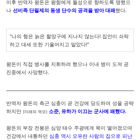
이후 반역자 왕돈은 왕함에게 월성으로 향하도록 명했으
나
선비족 단필제의 동생 단수의 공격을 받아
대패
했다.
"나의 형은 늙은 할망구에 지나지 않는다! 집안이 쇠락
하고 대세 또한 기울어지고 말았다!"
왕돈이 직접 병사를 지휘하려 했으나 이내 병이 도져 곧
진중에서 사망했다.
반역자 왕돈의 측근 심충이 곧 건강에 당도하여 성을 공략
하지만
소준, 유하가 이끄는 군사에 패했다
.
(미래의 역모)
왕돈의 부장 전봉은 심양 태수 주광에게 목이 떨어졌으며
건강에서 내통하던
심충 역시 오유란 사람의 집으로 피난