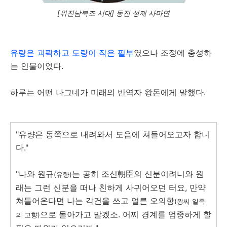
[위진남북조 시대] 동진 성제 사마연
유량은 괴팍하고 도량이 작은 필부
였으나 조정에 충성하
는 인물이었다.
하루는 어떤 나그네가 미래의 반역자 왕돈에게 말했다.
"유량은 동쪽으로 내려와서 도읍에 쳐들어오고자 합니
다."
"나와 원규
는 공히 조신朝臣의 신분이려니와 원
(유량)
래는 그런 신분을 떠나 친하게 사귀어오던 터요, 만약
쳐들어온다면 나는 각건을 쓰고 얼른 오의항
(왕씨 일족
으로 돌아가고 말겠소. 어찌 경계를 엄중하게 할
의 고향)