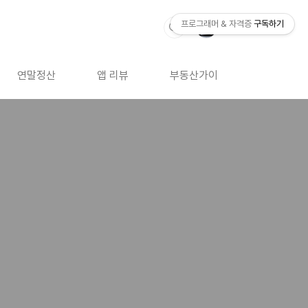
프로그래머 & 자격증
구독하기
연말정산
앱 리뷰
부동산가이드
자격증 