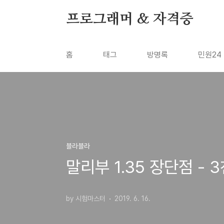
본문 바로가기
프로그래머 & 자격증
홈
태그
방명록
민원24
블라블라
말리부 1.35 장단점 -
by 시험마스터
2019. 6. 16.