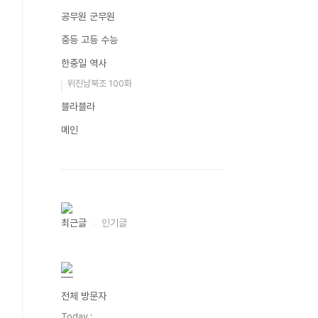
공무원 군무원
중등 고등 수능
한중일 역사
위진남북조 100화
블라블라
메인
최근글
인기글
전체 방문자
Today :