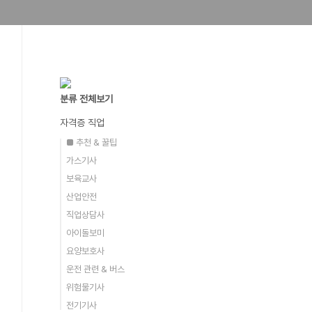
분류 전체보기
자격증 직업
■ 추천 & 꿀팁
가스기사
보육교사
산업안전
직업상담사
아이돌보미
요양보호사
운전 관련 & 버스
위험물기사
전기기사