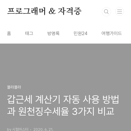
본문 바로가기
프로그래머 & 자격증
홈
태그
방명록
민원24
여행가이드
블라블라
갑근세 계산기 자동 사용 방법
과 원천징수세율 3가지 비교
by 시험마스터
2020. 6. 21.